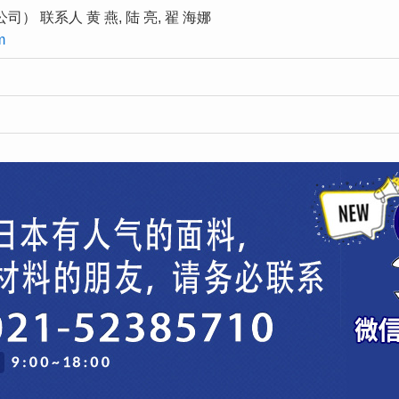
 联系人 黄 燕, 陆 亮, 翟 海娜
m