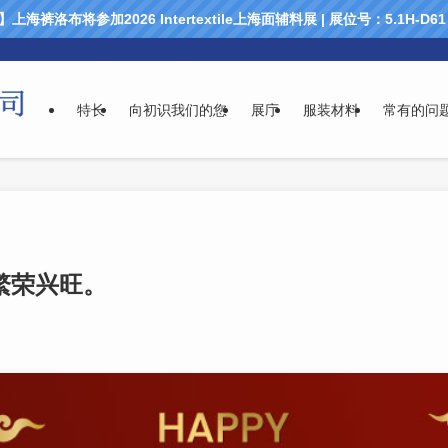
海裤洛布将参加2026 Intertextile上海面辅料展 | 展位号：5.1H-D
特长
向初识我们的您
展庁
服装材料
常有的问
繁荣兴旺。