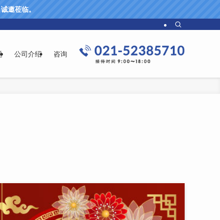
61 诚邀莅临。
题
公司介绍
咨询