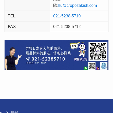
陆:
llu@cropozakish.com
TEL
021-5238-5710
FAX
021-5238-5712
特长