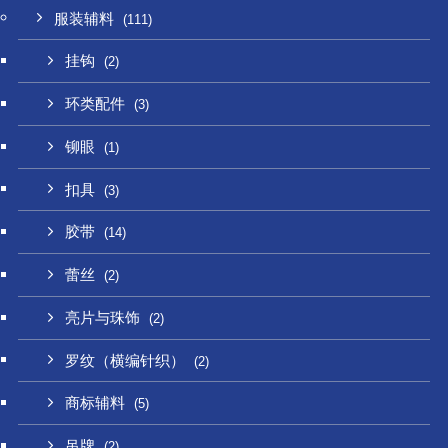
服装辅料
(111)
挂钩
(2)
环类配件
(3)
铆眼
(1)
扣具
(3)
胶带
(14)
蕾丝
(2)
亮片与珠饰
(2)
罗纹（横编针织）
(2)
商标辅料
(5)
吊牌
(2)