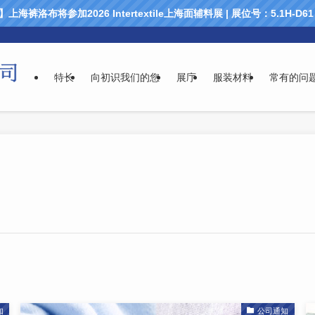
海裤洛布将参加2026 Intertextile上海面辅料展 | 展位号：5.1H-D
特长
向初识我们的您
展庁
服装材料
常有的问
知
公司通知