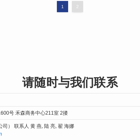
1
2
请随时与我们联系
00号 禾森商务中心211室 2搂
 联系人 黄 燕, 陆 亮, 翟 海娜
m