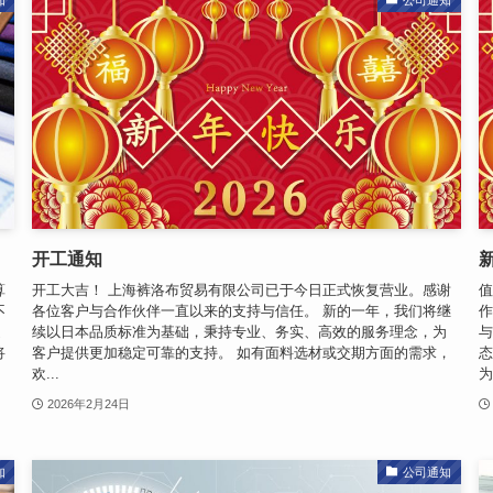
开工通知
算
开工大吉！ 上海裤洛布贸易有限公司已于今日正式恢复营业。感谢
值
不
各位客户与合作伙伴一直以来的支持与信任。 新的一年，我们将继
作
返
续以日本品质标准为基础，秉持专业、务实、高效的服务理念，为
与
将
客户提供更加稳定可靠的支持。 如有面料选材或交期方面的需求，
态
欢...
为
2026年2月24日
知
公司通知