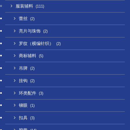
服装辅料
(111)
蕾丝
(2)
亮片与珠饰
(2)
罗纹（横编针织）
(2)
商标辅料
(5)
吊牌
(2)
挂钩
(2)
环类配件
(3)
铆眼
(1)
扣具
(3)