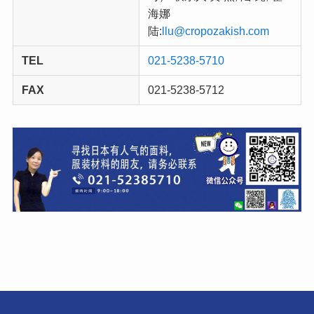
海娜
陆:
llu@cropozakish.com
TEL
021-5238-5710
FAX
021-5238-5712