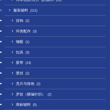
服装辅料
(111)
挂钩
(2)
环类配件
(3)
铆眼
(1)
扣具
(3)
胶带
(14)
蕾丝
(2)
亮片与珠饰
(2)
罗纹（横编针织）
(2)
商标辅料
(5)