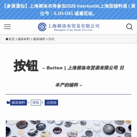
【参展通知】上海裤洛布将参加2026 Intertextile上海面辅料展 | 展
位号：5.1H-D61 诚邀莅临。
首页
服装材料
服装辅料
按钮
按钮
– Button | 上海裤洛布贸易有限公司 日
本产的辅料 –
服装辅料
按钮
点按钮