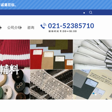
61 诚邀莅临。
题
公司介绍
咨询
輔料