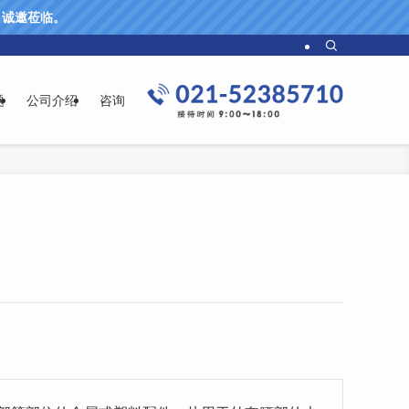
61 诚邀莅临。
题
公司介绍
咨询