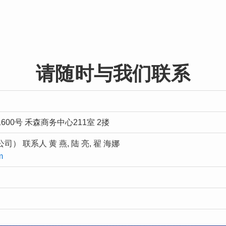
请随时与我们联系
00号 禾森商务中心211室 2搂
 联系人 黄 燕, 陆 亮, 翟 海娜
m