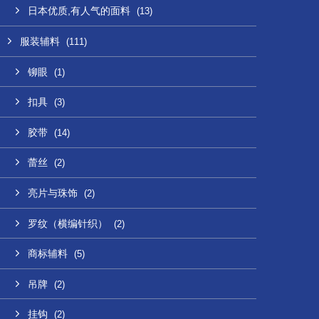
日本优质,有人气的面料
(13)
服装辅料
(111)
铆眼
(1)
扣具
(3)
胶带
(14)
蕾丝
(2)
亮片与珠饰
(2)
罗纹（横编针织）
(2)
商标辅料
(5)
吊牌
(2)
挂钩
(2)