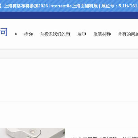
海裤洛布将参加2026 Intertextile上海面辅料展 | 展位号：5.1H-D
特长
向初识我们的您
展庁
服装材料
常有的问