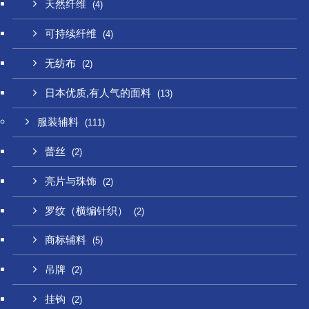
天然纤维
(4)
可持续纤维
(4)
无纺布
(2)
日本优质,有人气的面料
(13)
服装辅料
(111)
蕾丝
(2)
亮片与珠饰
(2)
罗纹（横编针织）
(2)
商标辅料
(5)
吊牌
(2)
挂钩
(2)