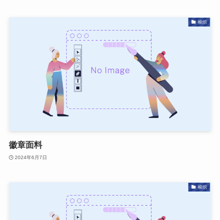
梭织
徽章面料
2024年6月7日
梭织