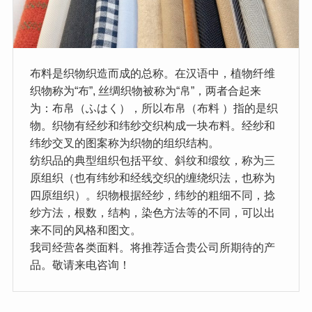
布料是织物织造而成的总称。在汉语中，植物纤维
织物称为“布”, 丝绸织物被称为“帛”，两者合起来
为：布帛（ふはく），所以布帛（布料 ）指的是织
物。织物有经纱和纬纱交织构成一块布料。经纱和
纬纱交叉的图案称为织物的组织结构。
纺织品的典型组织包括平纹、斜纹和缎纹，称为三
原组织（也有纬纱和经线交织的缠绕织法，也称为
四原组织）。织物根据经纱，纬纱的粗细不同，捻
纱方法，根数，结构，染色方法等的不同，可以出
来不同的风格和图文。
我司经营各类面料。将推荐适合贵公司所期待的产
品。敬请来电咨询！