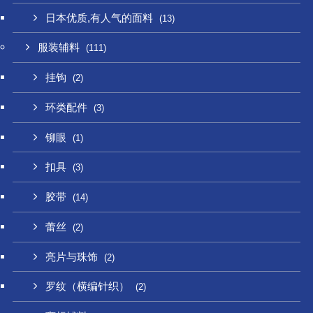
日本优质,有人气的面料
(13)
服装辅料
(111)
挂钩
(2)
环类配件
(3)
铆眼
(1)
扣具
(3)
胶带
(14)
蕾丝
(2)
亮片与珠饰
(2)
罗纹（横编针织）
(2)