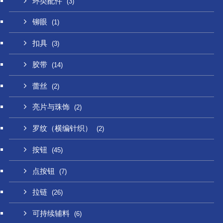
环类配件
(3)
铆眼
(1)
扣具
(3)
胶带
(14)
蕾丝
(2)
亮片与珠饰
(2)
罗纹（横编针织）
(2)
按钮
(45)
点按钮
(7)
拉链
(26)
可持续辅料
(6)