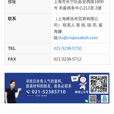
住址
上海市长宁区延安西路1600
号 禾森商务中心211室 2搂
联系
（上海裤洛布贸易有限公
司） 联系人 黄 燕, 陆 亮, 翟
海娜
陆:
llu@cropozakish.com
TEL
021-5238-5710
FAX
021-5238-5712