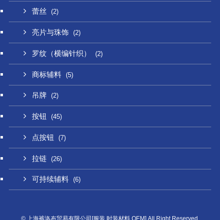
蕾丝
(2)
亮片与珠饰
(2)
罗纹（横编针织）
(2)
商标辅料
(5)
吊牌
(2)
按钮
(45)
点按钮
(7)
拉链
(26)
可持续辅料
(6)
©
上海裤洛布贸易有限公司[服装,时装材料,OEM] All Right Reserved.