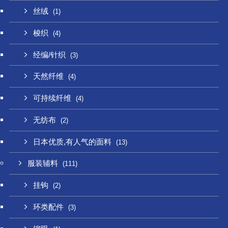
丝绒
(1)
梭织
(4)
经编/针织
(3)
天然纤维
(4)
可持续纤维
(4)
无纺布
(2)
日本优质,有人气的面料
(13)
服装辅料
(111)
挂钩
(2)
环类配件
(3)