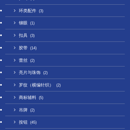
环类配件
(3)
铆眼
(1)
扣具
(3)
胶带
(14)
蕾丝
(2)
亮片与珠饰
(2)
罗纹（横编针织）
(2)
商标辅料
(5)
吊牌
(2)
按钮
(45)