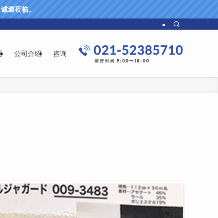
61 诚邀莅临。
题
公司介绍
咨询