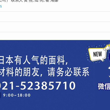
 联系人 黄 燕, 陆 亮, 翟 海娜
m