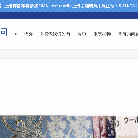
海裤洛布将参加2026 Intertextile上海面辅料展 | 展位号：5.1H-D
特长
向初识我们的您
展庁
服装材料
常有的问