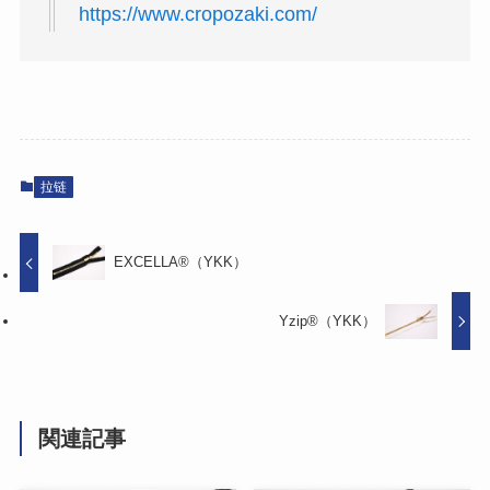
https://www.cropozaki.com/
拉链
EXCELLA®（YKK）
Yzip®（YKK）
関連記事