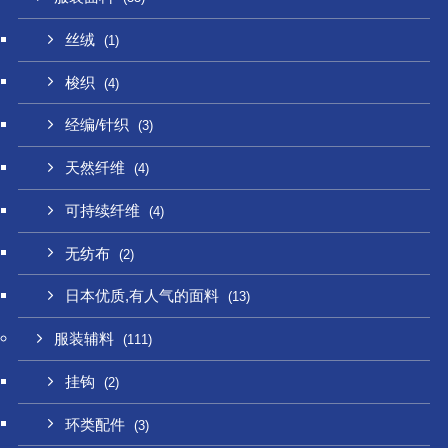
丝绒
(1)
梭织
(4)
经编/针织
(3)
天然纤维
(4)
可持续纤维
(4)
无纺布
(2)
日本优质,有人气的面料
(13)
服装辅料
(111)
挂钩
(2)
环类配件
(3)