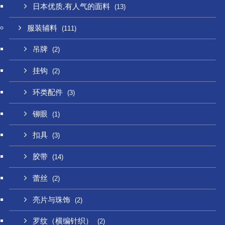
日本优质,有人气的面料
(13)
服装辅料
(111)
吊牌
(2)
挂钩
(2)
环类配件
(3)
铆眼
(1)
扣具
(3)
胶带
(14)
蕾丝
(2)
亮片与珠饰
(2)
罗纹（横编针织）
(2)