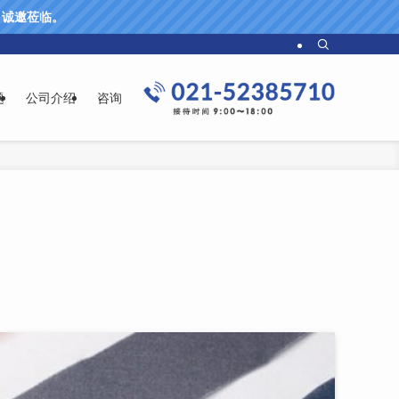
61 诚邀莅临。
题
公司介绍
咨询