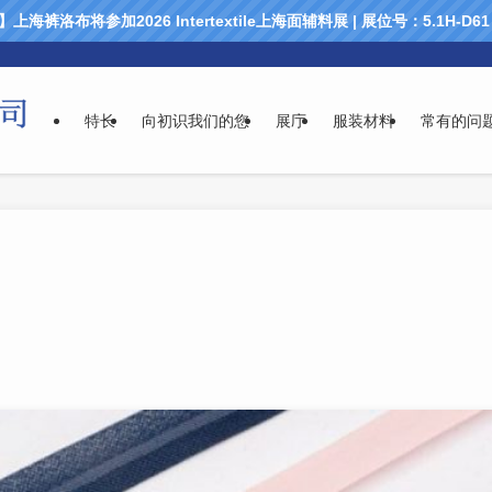
海裤洛布将参加2026 Intertextile上海面辅料展 | 展位号：5.1H-D
特长
向初识我们的您
展庁
服装材料
常有的问