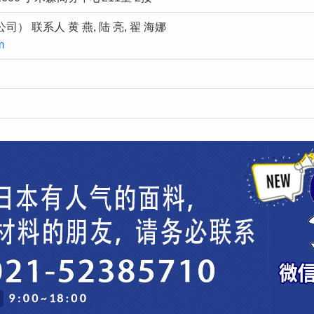
 联系人 黄 燕, 陆 亮, 翟 海娜
m