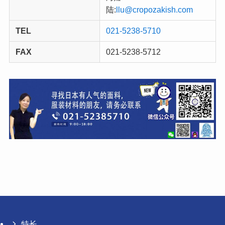
陆:
llu@cropozakish.com
TEL
021-5238-5710
FAX
021-5238-5712
特长