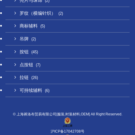
亮片与珠饰
(2)
罗纹（横编针织）
(2)
商标辅料
(5)
吊牌
(2)
按钮
(45)
点按钮
(7)
拉链
(26)
可持续辅料
(6)
©
上海裤洛布贸易有限公司[服装,时装材料,OEM] All Right Reserved.
沪ICP备17042708号