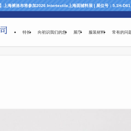
海裤洛布将参加2026 Intertextile上海面辅料展 | 展位号：5.1H-D
特长
向初识我们的您
展庁
服装材料
常有的问