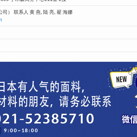
 联系人 黄 燕, 陆 亮, 翟 海娜
m