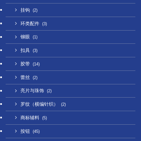
挂钩
(2)
环类配件
(3)
铆眼
(1)
扣具
(3)
胶带
(14)
蕾丝
(2)
亮片与珠饰
(2)
罗纹（横编针织）
(2)
商标辅料
(5)
按钮
(45)