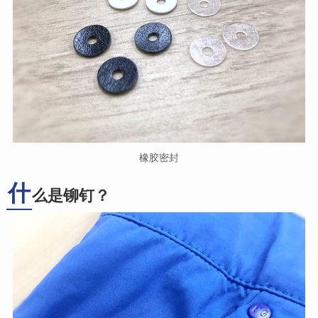
橡胶密封
什
么是铆钉？