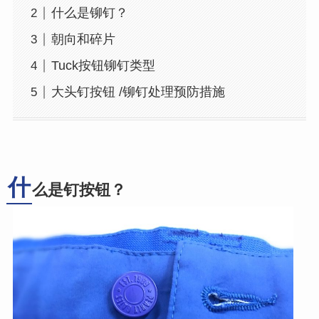
什么是铆钉？
朝向和碎片
Tuck按钮铆钉类型
大头钉按钮 /铆钉处理预防措施
什
么是钉按钮？