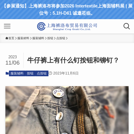
【参展通知】上海裤洛布将参加2026 Intertextile上海面辅料展 | 展
位号：5.1H-D61 诚邀莅临。
首页
服装材料
服装辅料
按钮
点按钮
2023
牛仔裤上有什么钉按钮和铆钉？
11/06
2023年11月6日
服装辅料
按钮
点按钮