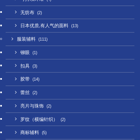
无纺布
(2)
日本优质,有人气的面料
(13)
服装辅料
(111)
铆眼
(1)
扣具
(3)
胶带
(14)
蕾丝
(2)
亮片与珠饰
(2)
罗纹（横编针织）
(2)
商标辅料
(5)