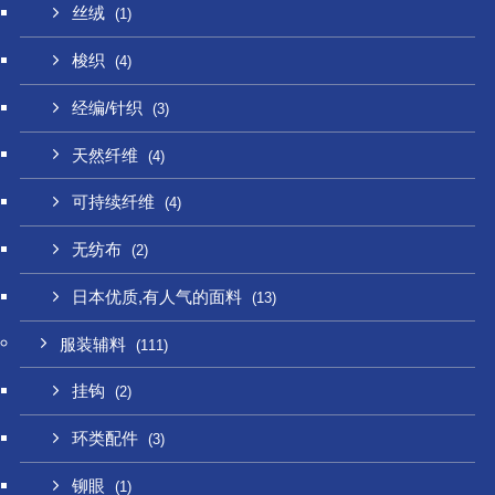
丝绒
(1)
梭织
(4)
经编/针织
(3)
天然纤维
(4)
可持续纤维
(4)
无纺布
(2)
日本优质,有人气的面料
(13)
服装辅料
(111)
挂钩
(2)
环类配件
(3)
铆眼
(1)