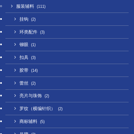
服装辅料
(111)
挂钩
(2)
环类配件
(3)
铆眼
(1)
扣具
(3)
胶带
(14)
蕾丝
(2)
亮片与珠饰
(2)
罗纹（横编针织）
(2)
商标辅料
(5)