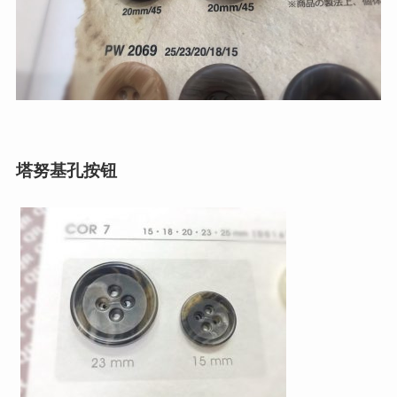
塔努基孔按钮