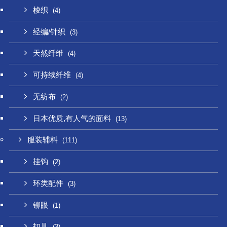
梭织
(4)
经编/针织
(3)
天然纤维
(4)
可持续纤维
(4)
无纺布
(2)
日本优质,有人气的面料
(13)
服装辅料
(111)
挂钩
(2)
环类配件
(3)
铆眼
(1)
扣具
(3)