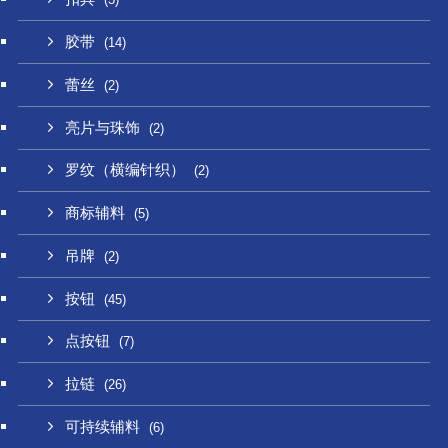
胶带
(14)
蕾丝
(2)
亮片与珠饰
(2)
罗纹（横编针织）
(2)
商标辅料
(5)
吊牌
(2)
按钮
(45)
点按钮
(7)
拉链
(26)
可持续辅料
(6)