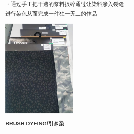
・通过手工把干透的浆料扳碎通过让染料渗入裂缝
进行染色从而完成一件独一无二的作品
BRUSH DYEING/引き染