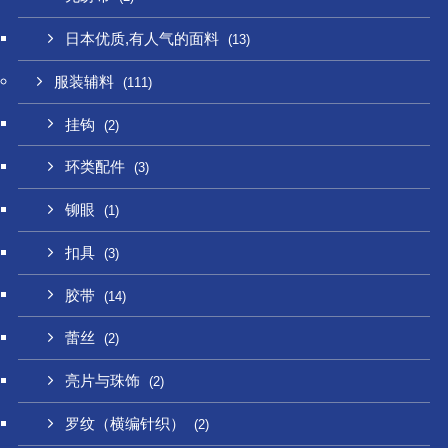
日本优质,有人气的面料
(13)
服装辅料
(111)
挂钩
(2)
环类配件
(3)
铆眼
(1)
扣具
(3)
胶带
(14)
蕾丝
(2)
亮片与珠饰
(2)
罗纹（横编针织）
(2)