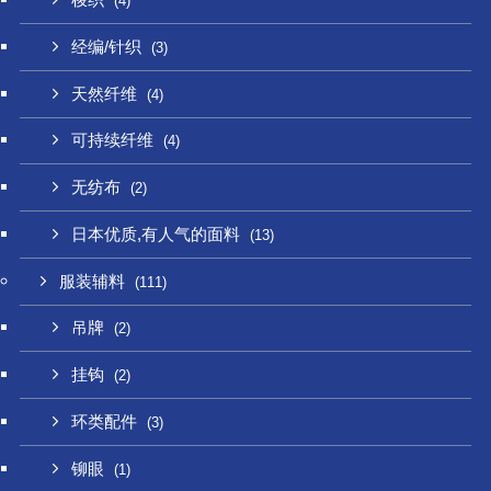
梭织
(4)
经编/针织
(3)
天然纤维
(4)
可持续纤维
(4)
无纺布
(2)
日本优质,有人气的面料
(13)
服装辅料
(111)
吊牌
(2)
挂钩
(2)
环类配件
(3)
铆眼
(1)