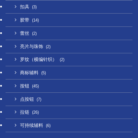
扣具
(3)
胶带
(14)
蕾丝
(2)
亮片与珠饰
(2)
罗纹（横编针织）
(2)
商标辅料
(5)
按钮
(45)
点按钮
(7)
拉链
(26)
可持续辅料
(6)