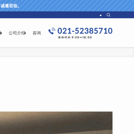
61 诚邀莅临。
题
公司介绍
咨询