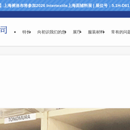
海裤洛布将参加2026 Intertextile上海面辅料展 | 展位号：5.1H-D
特长
向初识我们的您
展庁
服装材料
常有的问