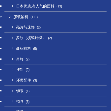
日本优质,有人气的面料
(13)
服装辅料
(111)
亮片与珠饰
(2)
罗纹（横编针织）
(2)
商标辅料
(5)
吊牌
(2)
挂钩
(2)
环类配件
(3)
铆眼
(1)
扣具
(3)